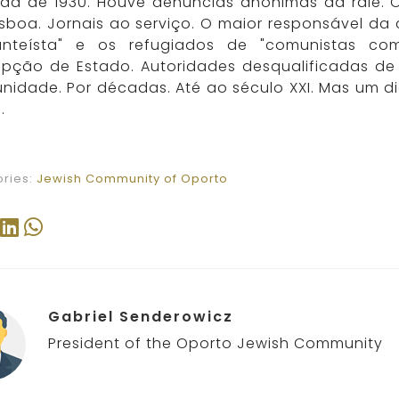
da de 1930. Houve denúncias anónimas da ralé. O
isboa. Jornais ao serviço. O maior responsável d
nteísta" e os refugiados de "comunistas com
upção de Estado. Autoridades desqualificadas de 
nidade. Por décadas. Até ao século XXI. Mas um d
a.
ries:
Jewish Community of Oporto
Gabriel Senderowicz
President of the Oporto Jewish Community