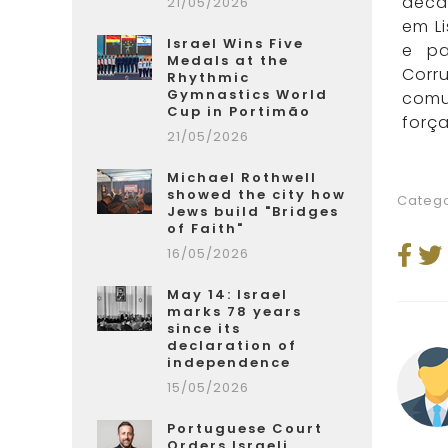
déca
21/05/2026
em L
Israel Wins Five
e pa
Medals at the
Corr
Rhythmic
Gymnastics World
comu
Cup in Portimão
forç
21/05/2026
Michael Rothwell
showed the city how
Catego
Jews build "Bridges
of Faith"
16/05/2026
May 14: Israel
marks 78 years
since its
declaration of
independence
15/05/2026
Portuguese Court
Orders Israeli