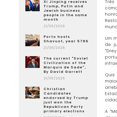
Três
Xi Jinping receives
Trump, Putin and
como
Jewish business
honr
people in the same
month
Rest
21/05/2026
mundo
Porto hosts
Um mi
Shavuot, year 5786
de j
21/05/2026
“Dre
port
The current "Soviet
Civilization of the
infra
Marquis de Sade”,
By David Garrett
Quis
21/05/2026
maio
arre
Christian
Esta
Candidates
endorsed by Trump
cidad
just won the
Republican Party
A “M
primary elections