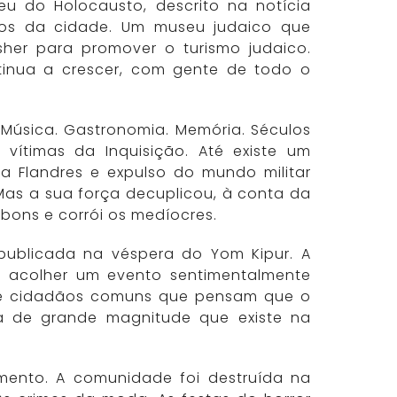
u do Holocausto, descrito na notícia
os da cidade. Um museu judaico que
osher para promover o turismo judaico.
ntinua a crescer, com gente de todo o
a. Música. Gastronomia. Memória. Séculos
 vítimas da Inquisição. Até existe um
na Flandres e expulso do mundo militar
Mas a sua força decuplicou, à conta da
 bons e corrói os medíocres.
 publicada na véspera do Yom Kipur. A
a acolher um evento sentimentalmente
de cidadãos comuns que pensam que o
ca de grande magnitude que existe na
imento. A comunidade foi destruída na