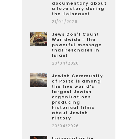
documentary about
a love story during
the Holocaust
21/04/2026
Jews Don't Count
Worldwide – the
powerful message
that resonates in
Israel
20/04/2026
Jewish Community
of Porto is among
the five world's
largest Jewish
organizations
producing
historical films
about Jewish
history
20/04/2026
Universal anti-