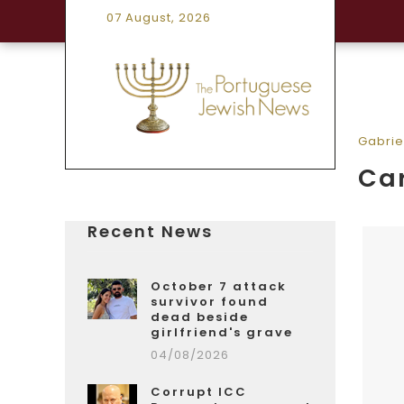
07 August, 2026
Gabrie
Car
Recent News
October 7 attack
survivor found
dead beside
girlfriend's grave
04/08/2026
Corrupt ICC