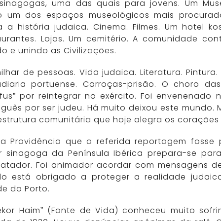
 sinagogas, uma das quais para jovens. Um Muse
 um dos espaços museológicos mais procurad
a a história judaica. Cinema. Filmes. Um hotel k
aurantes. Lojas. Um cemitério. A comunidade co
 e unindo as Civilizações.
lhar de pessoas. Vida judaica. Literatura. Pintur
udiaria portuense. Carroças-prisão. O choro das
yfus” por reintegrar no exército. Foi envenenado 
uguês por ser judeu. Há muito deixou este mundo. 
estrutura comunitária que hoje alegra os corações
 a Providência que a referida reportagem fosse
r sinagoga da Península Ibérica prepara-se par
batador. Foi animador acordar com mensagens 
do está obrigado a proteger a realidade judai
e do Porto.
ekor Haim” (Fonte de Vida) conheceu muito sofr