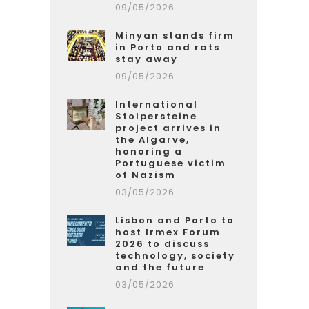
09/05/2026
Minyan stands firm
in Porto and rats
stay away
09/05/2026
International
Stolpersteine
project arrives in
the Algarve,
honoring a
Portuguese victim
of Nazism
03/05/2026
Lisbon and Porto to
host Irmex Forum
2026 to discuss
technology, society
and the future
03/05/2026