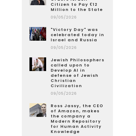
Citizen to Pay €12
Million to the State
09/05/2026
"Victory Day" was
celebrated today in
Israel and Russia
09/05/2026
Jewish Philosophers
called upon to
Develop AI in
defense of Jewish
Christian
Civilization
09/05/2026
Ross Jassy, the CEO
of Amazon, makes
the company a
Modern Repository
for Human Activity
Knowledge