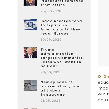
Prosecutor removed
from office
25/07/2026
Isaac Accords tend
to Expand in
America until they
reach Europe
30/06/2026
Trump
administration
targets Communist
Elites who "want to
be God"
28/06/2026
O Di
educ
New episode of
antisemitism, now
impar
at Lisbon
vez 
Synagogue
para
21/05/2026