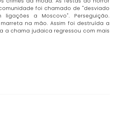
s crimes da moda. As festas do horror
a comunidade foi chamado de "desviado
 ligações a Moscovo". Perseguição.
marreta na mão. Assim foi destruída a
ia a chama judaica regressou com mais