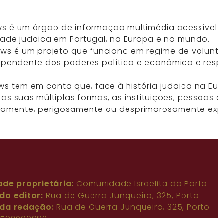
ws é um órgão de informação multimédia acessível 
dade judaica em Portugal, na Europa e no mundo.
ews é um projeto que funciona em regime de volun
dependente dos poderes político e económico e resp
ws tem em conta que, face à história judaica na 
as suas múltiplas formas, as instituições, pessoa
amente, perigosamente ou desprimorosamente exp
ade proprietária:
Comunidade Israelita do Porto
do editor:
Rua de Guerra Junqueiro, 325, Porto
da redação:
Rua de Guerra Junqueiro, 325, Porto