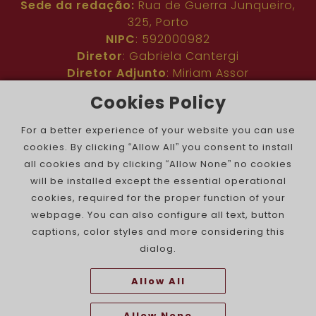
Sede da redação:
Rua de Guerra Junqueiro,
325, Porto
NIPC
: 592000982
Diretor
: Gabriela Cantergi
Diretor Adjunto
: Miriam Assor
Idioma
: Inglês
Cookies Policy
Nº de inscrição na ERC
: 127683
Público
: Comunidade judaica no mundo todo
For a better experience of your website you can use
Colaboradores
: Membros da comunidade
cookies. By clicking “Allow All” you consent to install
judaica portuguesa e internacional
all cookies and by clicking “Allow None” no cookies
Contacto
:
pjn@portuguesejewishnews.com
will be installed except the essential operational
Periodicidade
: trissemanal
cookies, required for the proper function of your
webpage. You can also configure all text, button
captions, color styles and more considering this
dialog.
Allow All
The Portuguese Jewish News ©
Allow None