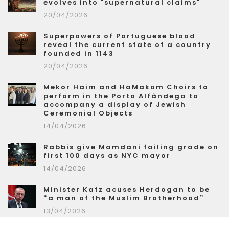
evolves into "supernatural claims"
20/04/2026
Superpowers of Portuguese blood
reveal the current state of a country
founded in 1143
20/04/2026
Mekor Haim and HaMakom Choirs to
perform in the Porto Alfândega to
accompany a display of Jewish
Ceremonial Objects
14/04/2026
Rabbis give Mamdani failing grade on
first 100 days as NYC mayor
14/04/2026
Minister Katz acuses Herdogan to be
“a man of the Muslim Brotherhood”
13/04/2026