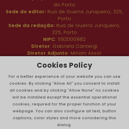
do Porto
Sede do editor:
Rua de Guerra Junqueiro, 325,
Porto
Sede da redação:
Rua de Guerra Junqueiro,
325, Porto
NIPC
: 592000982
Diretor
: Gabriela Cantergi
Diretor Adjunto
: Miriam Assor
Idioma
: Inglês
Cookies Policy
Nº de inscrição na ERC
: 127683
Público
: Comunidade judaica no mundo todo
For a better experience of your website you can use
Colaboradores
: Membros da comunidade
cookies. By clicking “Allow All” you consent to install
judaica portuguesa e internacional
all cookies and by clicking “Allow None” no cookies
Contacto
:
pjn@portuguesejewishnews.com
will be installed except the essential operational
Periodicidade
: trissemanal
cookies, required for the proper function of your
webpage. You can also configure all text, button
captions, color styles and more considering this
dialog.