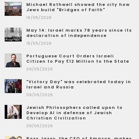
Michael Rothwell showed the city how
Jews build "Bridges of Faith"
16/05/2026
May 14: Israel marks 78 years since its
declaration of independence
15/05/2026
Portuguese Court Orders Israeli
Citizen to Pay €12 Million to the State
09/05/2026
"Victory Day" was celebrated today in
Israel and Russia
09/05/2026
Jewish Philosophers called upon to
Develop AI in defense of Jewish
Christian Civilization
09/05/2026
Ross Jassy, the CEO of Amazon, makes