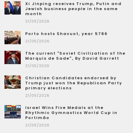
Xi Jinping receives Trump, Putin and
Jewish business people in the same
month
21/05/2026
Porto hosts Shavuot, year 5786
21/05/2026
The current "Soviet Civilization of the
Marquis de Sade”, By David Garrett
21/05/2026
Christian Candidates endorsed by
Trump just won the Republican Party
primary elections
21/05/2026
Israel Wins Five Medals at the
Rhythmic Gymnastics World Cup in
Portimão
21/05/2026