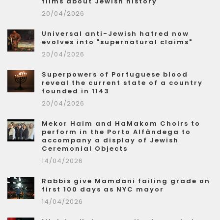
films about Jewish history
20/04/2026
Universal anti-Jewish hatred now
evolves into "supernatural claims"
20/04/2026
Superpowers of Portuguese blood
reveal the current state of a country
founded in 1143
20/04/2026
Mekor Haim and HaMakom Choirs to
perform in the Porto Alfândega to
accompany a display of Jewish
Ceremonial Objects
14/04/2026
Rabbis give Mamdani failing grade on
first 100 days as NYC mayor
14/04/2026