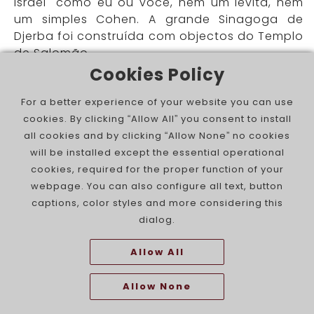
Israel" como eu ou você, nem um levita, nem
um simples Cohen. A grande Sinagoga de
Djerba foi construída com objectos do Templo
de Salomão.
Cookies Policy
Quem ordenou crimes tão
graves? Movimentos internacionais de cariz
For a better experience of your website you can use
político ligados a nações que odeiam Israel?
cookies. By clicking “Allow All” you consent to install
"Portugueses portuguesinhos" que
all cookies and by clicking “Allow None” no cookies
aproveitaram uma onda política de meia
will be installed except the essential operational
dúzia de pessoas para "colaborarem"
cookies, required for the proper function of your
oferecendo informações e destruindo tudo
webpage. You can also configure all text, button
o que pusesse em causa a tese que
captions, color styles and more considering this
montaram? Uma mistura de tudo isto?
dialog.
- Prefiro não responder.
Allow All
Como é que as autoridades portuguesas
Allow None
continuam a proteger religiosamente
denúncias anônimas que afinal andaram